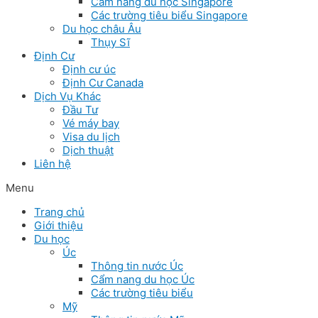
Cẩm nang du học Singapore
Các trường tiêu biểu Singapore
Du học châu Âu
Thụy Sĩ
Định Cư
Định cư úc
Định Cư Canada
Dịch Vụ Khác
Đầu Tư
Vé máy bay
Visa du lịch
Dịch thuật
Liên hệ
Menu
Trang chủ
Giới thiệu
Du học
Úc
Thông tin nước Úc
Cẩm nang du học Úc
Các trường tiêu biểu
Mỹ