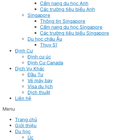
Cẩm nang du học Anh
Các trường tiêu biểu Anh
Singapore
Thông tin Singapore
Cẩm nang du học Singapore
Các trường tiêu biểu Singapore
Du học châu Âu
Thụy Sĩ
Định Cư
Định cư úc
Định Cư Canada
Dịch Vụ Khác
Đầu Tư
Vé máy bay
Visa du lịch
Dịch thuật
Liên hệ
Menu
Trang chủ
Giới thiệu
Du học
Úc