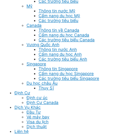
Các trường tiêu biểu
Mỹ
Thông tin nước Mỹ
Cẩm nang du học Mỹ
Các trường tiêu biểu
Canada
Thông tin về Canada
Cẩm nang du học Canada
Các trường tiêu biểu Canada
Vương Quốc Anh
Thông tin nước Anh
Cẩm nang du học Anh
Các trường tiêu biểu Anh
Singapore
Thông tin Singapore
Cẩm nang du học Singapore
Các trường tiêu biểu Singapore
Du học châu Âu
Thụy Sĩ
Định Cư
Định cư úc
Định Cư Canada
Dịch Vụ Khác
Đầu Tư
Vé máy bay
Visa du lịch
Dịch thuật
Liên hệ