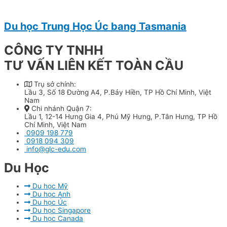
Du học Trung Học Úc bang Tasmania
CÔNG TY TNHH
TƯ VẤN LIÊN KẾT TOÀN CẦU
Trụ sở chính:
Lầu 3, Số 18 Đường A4, P.Bảy Hiền, TP Hồ Chí Minh, Việt
Nam
Chi nhánh Quận 7:
Lầu 1, 12-14 Hưng Gia 4, Phú Mỹ Hưng, P.Tân Hưng, TP Hồ
Chí Minh, Việt Nam
0909 198 779
0918 094 309
info@glc-edu.com
Du Học​
Du học Mỹ
Du học Anh
Du học Úc
Du học Singapore
Du học Canada