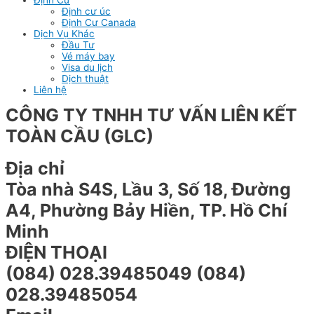
Định cư úc
Định Cư Canada
Dịch Vụ Khác
Đầu Tư
Vé máy bay
Visa du lịch
Dịch thuật
Liên hệ
CÔNG TY TNHH TƯ VẤN LIÊN KẾT
TOÀN CẦU (GLC)
Địa chỉ
Tòa nhà S4S, Lầu 3, Số 18, Đường
A4, Phường Bảy Hiền, TP. Hồ Chí
Minh
ĐIỆN THOẠI
(084) 028.39485049 (084)
028.39485054