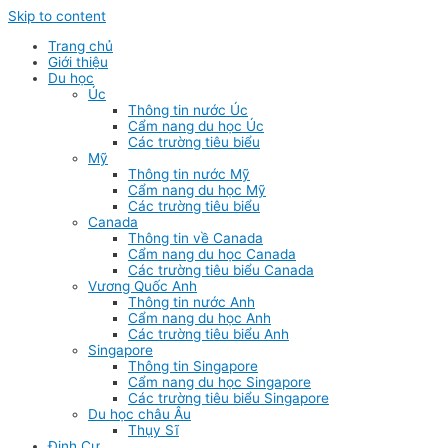
Skip to content
Trang chủ
Giới thiệu
Du học
Úc
Thông tin nước Úc
Cẩm nang du học Úc
Các trường tiêu biểu
Mỹ
Thông tin nước Mỹ
Cẩm nang du học Mỹ
Các trường tiêu biểu
Canada
Thông tin về Canada
Cẩm nang du học Canada
Các trường tiêu biểu Canada
Vương Quốc Anh
Thông tin nước Anh
Cẩm nang du học Anh
Các trường tiêu biểu Anh
Singapore
Thông tin Singapore
Cẩm nang du học Singapore
Các trường tiêu biểu Singapore
Du học châu Âu
Thụy Sĩ
Định Cư