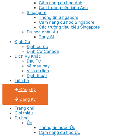
Cẩm nang du học Anh
Các trường tiêu biểu Anh
Singapore
Thông tin Singapore
Cẩm nang du học Singapore
Các trường tiêu biểu Singapore
Du học châu Âu
Thụy Sĩ
Định Cư
Định cư úc
Định Cư Canada
Dịch Vụ Khác
Đầu Tư
Vé máy bay
Visa du lịch
Dịch thuật
Liên hệ
Đăng Ký
Đăng Ký
Trang chủ
Giới thiệu
Du học
Úc
Thông tin nước Úc
Cẩm nang du học Úc