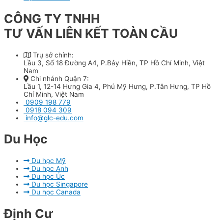
CÔNG TY TNHH
TƯ VẤN LIÊN KẾT TOÀN CẦU
Trụ sở chính:
Lầu 3, Số 18 Đường A4, P.Bảy Hiền, TP Hồ Chí Minh, Việt
Nam
Chi nhánh Quận 7:
Lầu 1, 12-14 Hưng Gia 4, Phú Mỹ Hưng, P.Tân Hưng, TP Hồ
Chí Minh, Việt Nam
0909 198 779
0918 094 309
info@glc-edu.com
Du Học​
Du học Mỹ
Du học Anh
Du học Úc
Du học Singapore
Du học Canada
Định Cư​