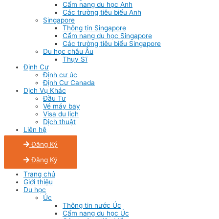
Cẩm nang du học Anh
Các trường tiêu biểu Anh
Singapore
Thông tin Singapore
Cẩm nang du học Singapore
Các trường tiêu biểu Singapore
Du học châu Âu
Thụy Sĩ
Định Cư
Định cư úc
Định Cư Canada
Dịch Vụ Khác
Đầu Tư
Vé máy bay
Visa du lịch
Dịch thuật
Liên hệ
Đăng Ký
Đăng Ký
Trang chủ
Giới thiệu
Du học
Úc
Thông tin nước Úc
Cẩm nang du học Úc