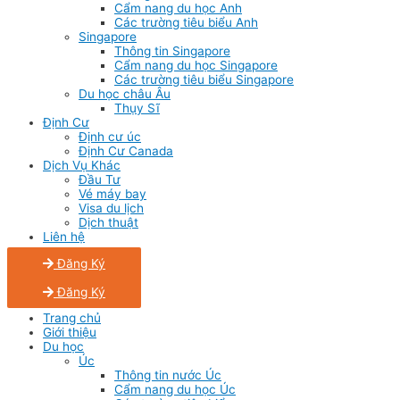
Cẩm nang du học Anh
Các trường tiêu biểu Anh
Singapore
Thông tin Singapore
Cẩm nang du học Singapore
Các trường tiêu biểu Singapore
Du học châu Âu
Thụy Sĩ
Định Cư
Định cư úc
Định Cư Canada
Dịch Vụ Khác
Đầu Tư
Vé máy bay
Visa du lịch
Dịch thuật
Liên hệ
Đăng Ký
Đăng Ký
Trang chủ
Giới thiệu
Du học
Úc
Thông tin nước Úc
Cẩm nang du học Úc