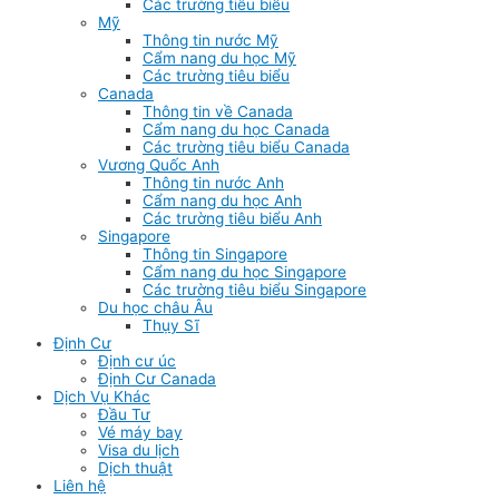
Các trường tiêu biểu
Mỹ
Thông tin nước Mỹ
Cẩm nang du học Mỹ
Các trường tiêu biểu
Canada
Thông tin về Canada
Cẩm nang du học Canada
Các trường tiêu biểu Canada
Vương Quốc Anh
Thông tin nước Anh
Cẩm nang du học Anh
Các trường tiêu biểu Anh
Singapore
Thông tin Singapore
Cẩm nang du học Singapore
Các trường tiêu biểu Singapore
Du học châu Âu
Thụy Sĩ
Định Cư
Định cư úc
Định Cư Canada
Dịch Vụ Khác
Đầu Tư
Vé máy bay
Visa du lịch
Dịch thuật
Liên hệ