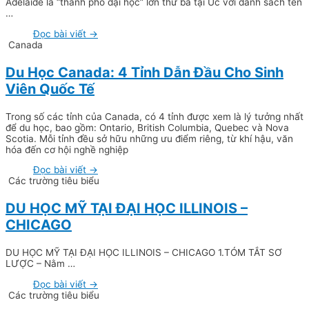
Adelaide là “thành phố đại học” lớn thứ ba tại Úc với danh sách tên
…
Đọc bài viết →
Canada
Du Học Canada: 4 Tỉnh Dẫn Đầu Cho Sinh
Viên Quốc Tế
Trong số các tỉnh của Canada, có 4 tỉnh được xem là lý tưởng nhất
để du học, bao gồm: Ontario, British Columbia, Quebec và Nova
Scotia. Mỗi tỉnh đều sở hữu những ưu điểm riêng, từ khí hậu, văn
hóa đến cơ hội nghề nghiệp
Đọc bài viết →
Các trường tiêu biểu
DU HỌC MỸ TẠI ĐẠI HỌC ILLINOIS –
CHICAGO
DU HỌC MỸ TẠI ĐẠI HỌC ILLINOIS – CHICAGO 1.TÓM TẮT SƠ
LƯỢC – Nằm …
Đọc bài viết →
Các trường tiêu biểu