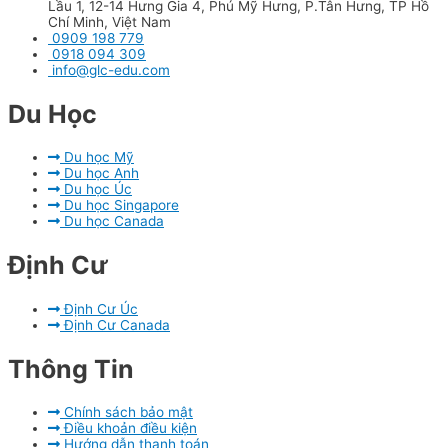
Lầu 1, 12-14 Hưng Gia 4, Phú Mỹ Hưng, P.Tân Hưng, TP Hồ
Chí Minh, Việt Nam
0909 198 779
0918 094 309
info@glc-edu.com
Du Học​
Du học Mỹ
Du học Anh
Du học Úc
Du học Singapore
Du học Canada
Định Cư​
Định Cư Úc
Định Cư Canada
Thông Tin​
Chính sách bảo mật
Điều khoản điều kiện
Hướng dẫn thanh toán