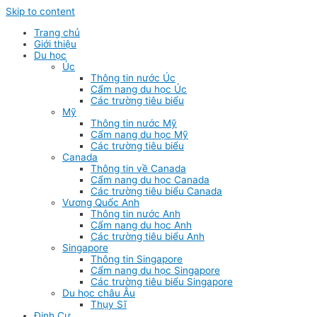
Skip to content
Trang chủ
Giới thiệu
Du học
Úc
Thông tin nước Úc
Cẩm nang du học Úc
Các trường tiêu biểu
Mỹ
Thông tin nước Mỹ
Cẩm nang du học Mỹ
Các trường tiêu biểu
Canada
Thông tin về Canada
Cẩm nang du học Canada
Các trường tiêu biểu Canada
Vương Quốc Anh
Thông tin nước Anh
Cẩm nang du học Anh
Các trường tiêu biểu Anh
Singapore
Thông tin Singapore
Cẩm nang du học Singapore
Các trường tiêu biểu Singapore
Du học châu Âu
Thụy Sĩ
Định Cư