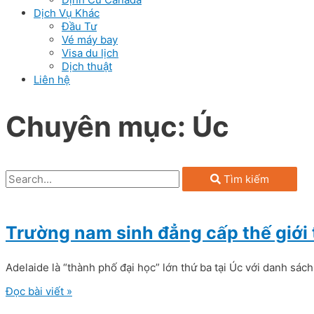
Dịch Vụ Khác
Đầu Tư
Vé máy bay
Visa du lịch
Dịch thuật
Liên hệ
Chuyên mục: Úc
Tìm kiếm
Trường nam sinh đẳng cấp thế giới t
Adelaide là “thành phố đại học” lớn thứ ba tại Úc với danh sách
Đọc bài viết »