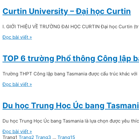
Curtin University – Đại học Curtin
I. GIỚI THIỆU VỀ TRƯỜNG ĐẠI HỌC CURTIN Đại học Curtin (trư
Đọc bài viết »
TOP 6 trường Phổ thông Công lập 
Trường THPT Công lập bang Tasmania được cấu trúc khác với m
Đọc bài viết »
Du học Trung Học Úc bang Tasman
Du học Trung Học Úc bang Tasmania là lựa chọn được yêu thíc
Đọc bài viết »
Trang
1
Trang
2
Trang
3
…
Trang
15