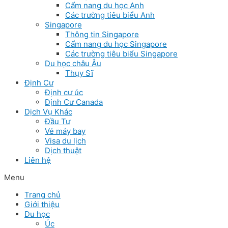
Cẩm nang du học Anh
Các trường tiêu biểu Anh
Singapore
Thông tin Singapore
Cẩm nang du học Singapore
Các trường tiêu biểu Singapore
Du học châu Âu
Thụy Sĩ
Định Cư
Định cư úc
Định Cư Canada
Dịch Vụ Khác
Đầu Tư
Vé máy bay
Visa du lịch
Dịch thuật
Liên hệ
Menu
Trang chủ
Giới thiệu
Du học
Úc