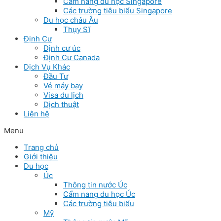
Cẩm nang du học Singapore
Các trường tiêu biểu Singapore
Du học châu Âu
Thụy Sĩ
Định Cư
Định cư úc
Định Cư Canada
Dịch Vụ Khác
Đầu Tư
Vé máy bay
Visa du lịch
Dịch thuật
Liên hệ
Menu
Trang chủ
Giới thiệu
Du học
Úc
Thông tin nước Úc
Cẩm nang du học Úc
Các trường tiêu biểu
Mỹ