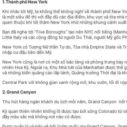
1. Thành phố New York
Khi nhắc tới Mỹ, ta không thể không nghĩ về thành phố New Yo
là một siêu đô thị với đầy đủ các địa điểm, khu vực và tòa nhà
quen thuộc khi tới thăm New York nhờ những khung cảnh xuất 
Bạn đã nghe tới “Five Boroughs” tạo nên NYC nổi tiếng (Manha
Little Italy và các cộng đồng từ người Do Thái, người Mỹ gốc 
New York có Tượng Nữ thần Tự do, Tòa nhà Empire State và Trun
nhập cư đầu tiên đến Mỹ.
New York cũng là nơi có một số bảo tàng và phòng trưng bày n
nhiên Hoa Kỳ. Ngoài ra, Khu Nhà hát của Manhattan được thế gi
và những biển quảng cáo lấp lánh, Quảng trường Thời đại là kh
Central Park với không gian xanh rộng mở, khu vườn, lối đi rợp b
2. Grand Canyon
Thu hút hàng ngàn khách du lịch mỗi năm, Grand Canyon nổi tiế
Kỳ quan thiên nhiên khổng lồ được tạo bởi sông Colorado từ và
đầy màu sắc mà không nơi nào có được.
Được quản lý và bảo vệ bởi Vườn quốc gia Grand Canyon. Grand 