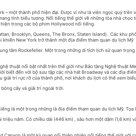
rk – một thành phố hiện đại. Được ví như là viên ngọc quý trên
 mang tính biểu tượng. Nổi tiếng thế giới về những tòa nhà chọc 
hiện trong các bộ phim Hollywood nổi tiếng.
ttan, Brooklyn, Queens, The Bronx, Staten Island). Các khu phố
Phi khiến New York trở thành một địa điểm tham quan du lịch Mỹ
g tâm Rockefeller. Một trong những di tích lịch sử quan trọng n
ghệ thuật nổi bật nhất trên thế giới như Bảo tàng Nghệ thuật M
ới biết đến với bộ sưu tập các nhà hát Broadway và các địa điểm
u giải trí rực rỡ của thành phố, nơi khách du lịch có thể xem b
óng cây và giải trí ngoài trời.
ng là một trong những là địa điểm tham quan du lịch Mỹ. Tọa lạ
i triệu năm. Có chiều dài (446 km) , sâu hơn một dặm (1,6 km) 
Canyon là một kỳ quan nổi thiên nhiên nổi tiếng thế giới với c