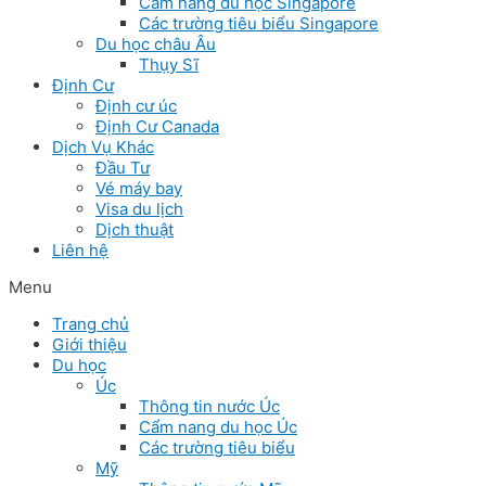
Cẩm nang du học Singapore
Các trường tiêu biểu Singapore
Du học châu Âu
Thụy Sĩ
Định Cư
Định cư úc
Định Cư Canada
Dịch Vụ Khác
Đầu Tư
Vé máy bay
Visa du lịch
Dịch thuật
Liên hệ
Menu
Trang chủ
Giới thiệu
Du học
Úc
Thông tin nước Úc
Cẩm nang du học Úc
Các trường tiêu biểu
Mỹ