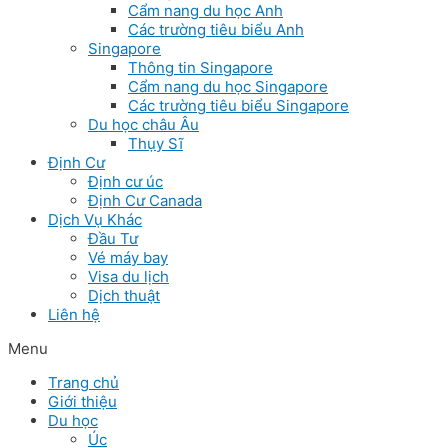
Cẩm nang du học Anh
Các trường tiêu biểu Anh
Singapore
Thông tin Singapore
Cẩm nang du học Singapore
Các trường tiêu biểu Singapore
Du học châu Âu
Thụy Sĩ
Định Cư
Định cư úc
Định Cư Canada
Dịch Vụ Khác
Đầu Tư
Vé máy bay
Visa du lịch
Dịch thuật
Liên hệ
Menu
Trang chủ
Giới thiệu
Du học
Úc