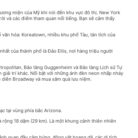
 vương miện của Mỹ khi nói đến khu vực đô thị. New York
trời và các điểm tham quan nổi tiếng. Bạn sẽ cảm thấy
 văn hóa: Koreatown, nhiều khu phố Tàu, tàn tích của
hất của thành phố là Đảo Ellis, nơi hàng triệu người
etropolitan, Bảo tàng Guggenheim và Bảo tàng Lịch sử Tự
 giải trí khác. Nổi bật với những ánh đèn neon nhấp nháy
iểu diễn Broadway và mua sắm quà lưu niệm.
c tại vùng phía bắc Arizona.
và rộng 18 dặm (29 km). Là một khung cảnh thiên nhiên
ảnh quan đầy cảm hứng, động vật hoang dã, các di tích