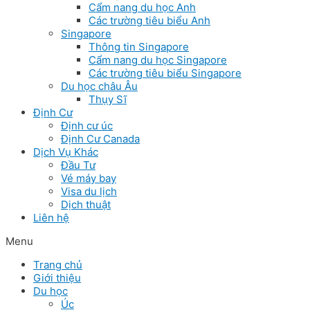
Cẩm nang du học Anh
Các trường tiêu biểu Anh
Singapore
Thông tin Singapore
Cẩm nang du học Singapore
Các trường tiêu biểu Singapore
Du học châu Âu
Thụy Sĩ
Định Cư
Định cư úc
Định Cư Canada
Dịch Vụ Khác
Đầu Tư
Vé máy bay
Visa du lịch
Dịch thuật
Liên hệ
Menu
Trang chủ
Giới thiệu
Du học
Úc