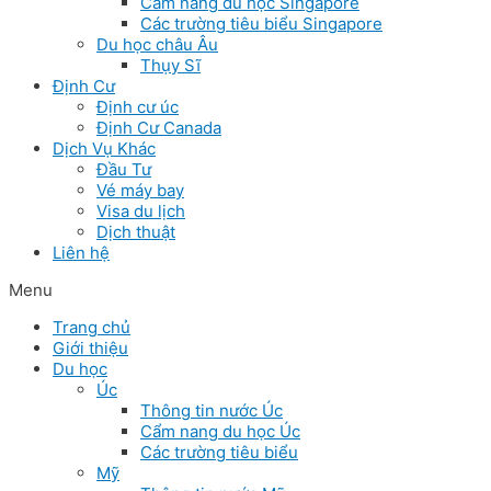
Cẩm nang du học Singapore
Các trường tiêu biểu Singapore
Du học châu Âu
Thụy Sĩ
Định Cư
Định cư úc
Định Cư Canada
Dịch Vụ Khác
Đầu Tư
Vé máy bay
Visa du lịch
Dịch thuật
Liên hệ
Menu
Trang chủ
Giới thiệu
Du học
Úc
Thông tin nước Úc
Cẩm nang du học Úc
Các trường tiêu biểu
Mỹ