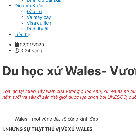
Dịch Vụ Khác
Đầu Tư
Vé máy bay
Visa du lịch
Dịch thuật
Liên hệ
02/01/2020
3:34 sáng
Du học xứ Wales- Vư
Tọa lạc tại miền Tây Nam của Vương quốc Anh, xứ Wales sở hữu 
năm tuổi và sáu di sản thế giới được lựa chọn bởi UNESCO, đư
Wales – một vùng đất vô cùng xinh đẹp
I. NHỮNG SỰ THẬT THÚ VỊ VỀ XỨ WALES