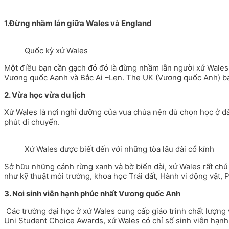
1.Đừng nhầm lẫn giữa Wales và England
Quốc kỳ xứ Wales
Một điều bạn cần gạch đỏ đó là đừng nhầm lẫn người xứ Wales l
Vương quốc Aanh và Bắc Ai –Len. The UK (Vương quốc Anh) bao
2. Vừa học vừa du lịch
Xứ Wales là nơi nghỉ dưỡng của vua chúa nên dù chọn học ở đâ
phút di chuyển.
Xứ Wales được biết đến với những tòa lâu đài cổ kính
Sở hữu những cánh rừng xanh và bờ biển dài, xứ Wales rất chú
như kỹ thuật môi trường, khoa học Trái đất, Hành vi động vật, 
3. Nơi sinh viên hạnh phúc nhất Vương quốc Anh
Các trường đại học ở xứ Wales cung cấp giáo trình chất lượng
Uni Student Choice Awards, xứ Wales có chỉ số sinh viên hạnh